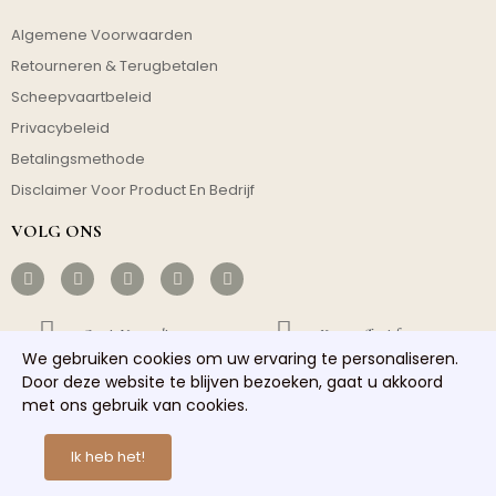
Algemene Voorwaarden
Retourneren & Terugbetalen
Scheepvaartbeleid
Privacybeleid
Betalingsmethode
Disclaimer Voor Product En Bedrijf
VOLG ONS
Gratis Verzending
Kosteneffectief
We gebruiken cookies om uw ervaring te personaliseren.
Door deze website te blijven bezoeken, gaat u akkoord
Snelle Verzending
Goede Service
met ons gebruik van cookies.
Copyright © 2026 homelights. Alle rechten voorbehouden.
Ik heb het!