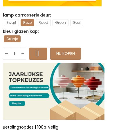
lamp carrosseriekleur
Zwart
Roze
Rood
Groen
Geel
kleur glazen kap
Oranje
NU KOPEN
Betalingsopties | 100% Veilig