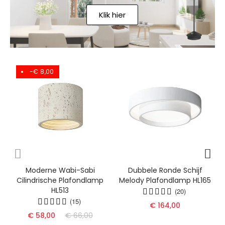
Klik hier
-€ 8,00
Moderne Wabi-Sabi
Dubbele Ronde Schijf
Cilindrische Plafondlamp
Melody Plafondlamp HL165
HL513
(20)
(15)
€ 164,00
€ 58,00
€ 66,00