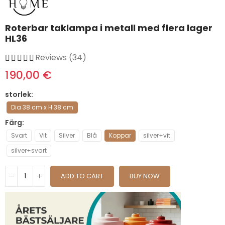
Roterbar taklampa i metall med flera lager
HL36
Reviews (34)
190,00 €
storlek
Dia 38 cm x H 38 cm
Färg
Svart
Vit
Silver
Blå
Koppar
silver+vit
silver+svart
ADD TO CART
BUY NOW