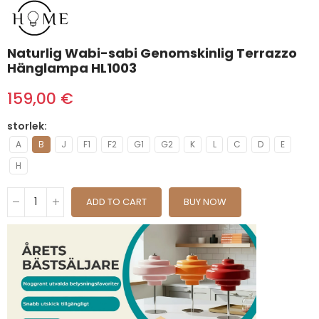
Naturlig Wabi-sabi Genomskinlig Terrazzo
Hänglampa HL1003
159,00 €
storlek
A
B
J
F1
F2
G1
G2
K
L
C
D
E
H
ADD TO CART
BUY NOW