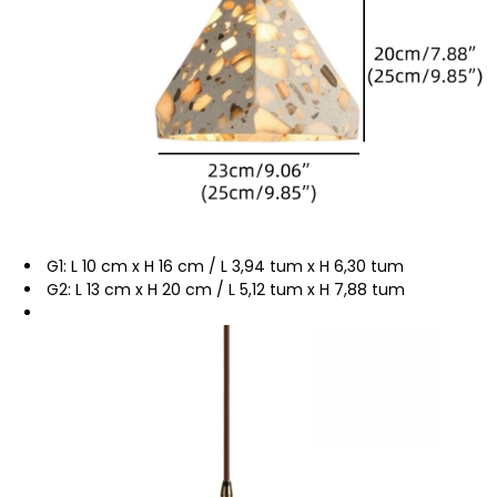
G1: L 10 cm x H 16 cm / L 3,94 tum x H 6,30 tum
G2: L 13 cm x H 20 cm / L 5,12 tum x H 7,88 tum