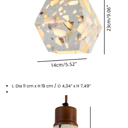
L: Dia 11 cm x H 19 cm / ∅ 4,34″ x H 7,49″