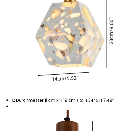
L: Durchmesser 11 cm x H 19 cm / ∅ 4,34″ x H 7,49″