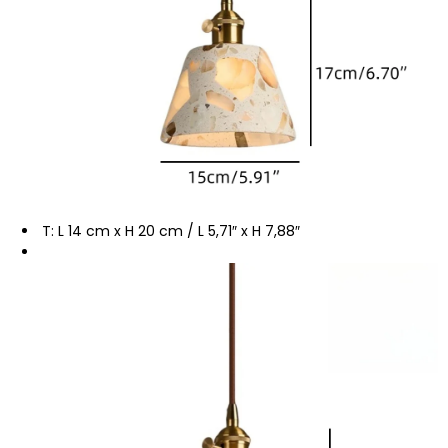
T: L 14 cm x H 20 cm / L 5,71″ x H 7,88″