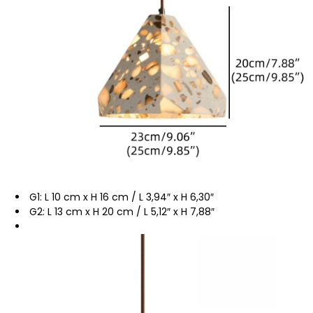
G1: L 10 cm x H 16 cm / L 3,94″ x H 6,30″
G2: L 13 cm x H 20 cm / L 5,12″ x H 7,88″