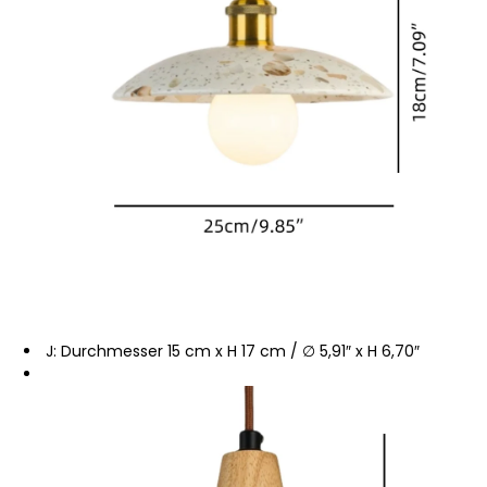
J: Durchmesser 15 cm x H 17 cm / ∅ 5,91″ x H 6,70″