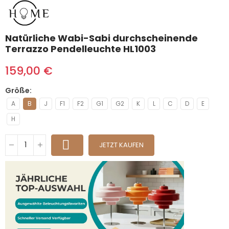
Natürliche Wabi-Sabi durchscheinende
Terrazzo Pendelleuchte HL1003
159,00 €
Größe
A
B
J
F1
F2
G1
G2
K
L
C
D
E
H
JETZT KAUFEN