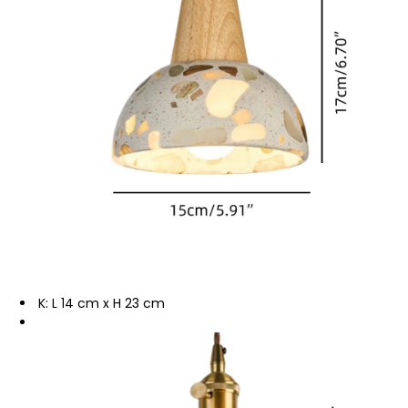
K: L 14 cm x H 23 cm