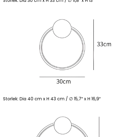
Storlek: Dia 30 cm x H 33 cm / ∅ 11,8″ x H 13″
Storlek: Dia 40 cm x H 43 cm / ∅ 15,7″ x H 16,9″