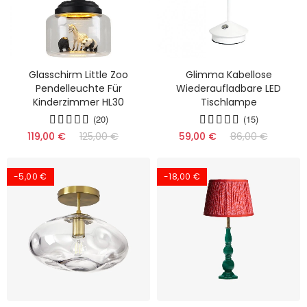
Glasschirm Little Zoo
Glimma Kabellose
Pendelleuchte Für
Wiederaufladbare LED
Kinderzimmer HL30
Tischlampe
(20)
(15)
119,00 €
125,00 €
59,00 €
86,00 €
-5,00 €
-18,00 €