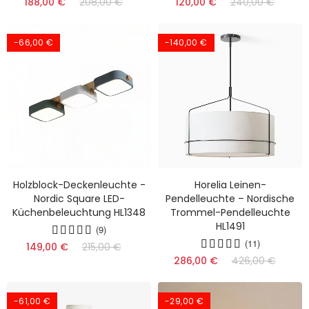
188,00 €
208,00 €
120,00 €
240,00 €
-66,00 €
-140,00 €
Holzblock-Deckenleuchte -
Horelia Leinen-
Nordic Square LED-
Pendelleuchte – Nordische
Küchenbeleuchtung HL1348
Trommel-Pendelleuchte
HL1491
(9)
(11)
149,00 €
215,00 €
286,00 €
426,00 €
-61,00 €
-29,00 €