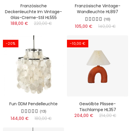
Französische
Französische Vintage-
Deckenleuchte Im Vintage-
Wandleuchte HL897
Glas-Creme-Stil HL555
(10)
188,00 €
220,00 €
105,00 €
140,00 €
-20%
-10,00 €
Fun 0DM Pendelleuchte
Gewölbte Plissee-
Tischlampe HL357
(13)
204,00 €
214,00 €
144,00 €
180,00 €