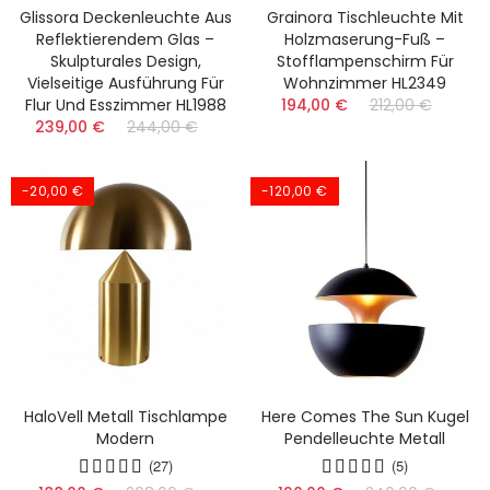
Glissora Deckenleuchte Aus
Grainora Tischleuchte Mit
Reflektierendem Glas –
Holzmaserung-Fuß –
Skulpturales Design,
Stofflampenschirm Für
Vielseitige Ausführung Für
Wohnzimmer HL2349
Flur Und Esszimmer HL1988
194,00 €
212,00 €
239,00 €
244,00 €
-20,00 €
-120,00 €
HaloVell Metall Tischlampe
Here Comes The Sun Kugel
Modern
Pendelleuchte Metall
(27)
(5)