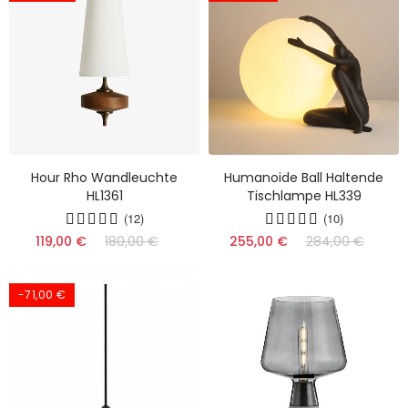
Hour Rho Wandleuchte
Humanoide Ball Haltende
HL1361
Tischlampe HL339
(12)
(10)
119,00 €
180,00 €
255,00 €
284,00 €
-71,00 €