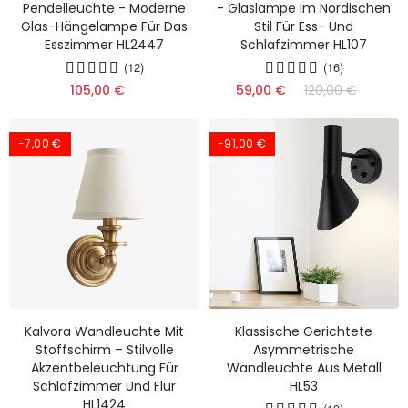
Pendelleuchte - Moderne
- Glaslampe Im Nordischen
Glas-Hängelampe Für Das
Stil Für Ess- Und
Esszimmer HL2447
Schlafzimmer HL107
(12)
(16)
105,00 €
59,00 €
120,00 €
-7,00 €
-91,00 €
Kalvora Wandleuchte Mit
Klassische Gerichtete
Stoffschirm – Stilvolle
Asymmetrische
Akzentbeleuchtung Für
Wandleuchte Aus Metall
Schlafzimmer Und Flur
HL53
HL1424