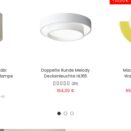
-20,00 €
abi
Doppelte Runde Melody
Mac
nlampe
Deckenleuchte HL165
Wa
(20)
164,00 €
65
0 €