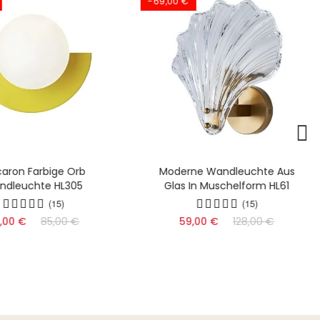
-69,00 €
aron Farbige Orb
Moderne Wandleuchte Aus
ndleuchte HL305
Glas In Muschelform HL61
(15)
(15)
,00 €
85,00 €
59,00 €
128,00 €