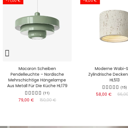
-71,00 €
-8,00 €
Macaron Scheiben
Moderne Wabi-S
Pendelleuchte – Nordische
Zylindrische Decke
Mehrschichtige Hängelampe
HL513
Aus Metall Für Die Küche HL179
(15)
(11)
58,00 €
66,0
79,00 €
150,00 €