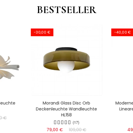
BESTSELLER
-30,00 €
-40,00 €
lleuchte
Morandi Glass Disc Orb
Moderne 
Deckenleuchte Wandleuchte
Linea
HL158
0 €
(17)
79,00 €
109,00 €
49