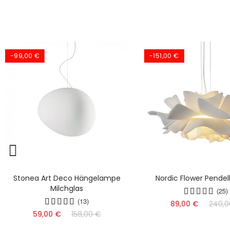
-99,00 €
-151,00 €
Stonea Art Deco Hängelampe
Nordic Flower Pende
Milchglas
(25)
(13)
89,00 €
240,0
59,00 €
158,00 €