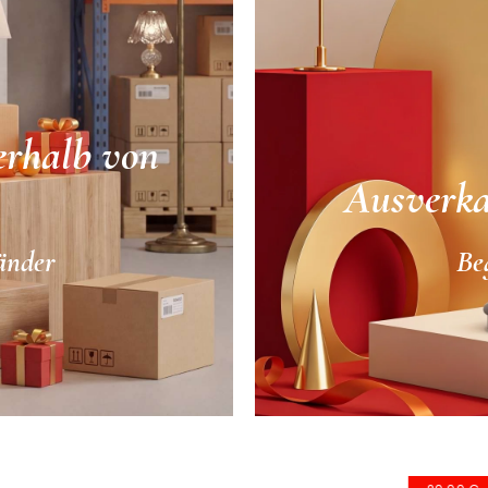
erhalb von
Ausverka
Länder
Be