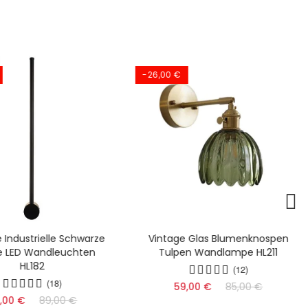
-26,00 €
Industrielle Schwarze
Vintage Glas Blumenknospen
re LED Wandleuchten
Tulpen Wandlampe HL211
HL182
(12)
(18)
59,00 €
85,00 €
,00 €
89,00 €