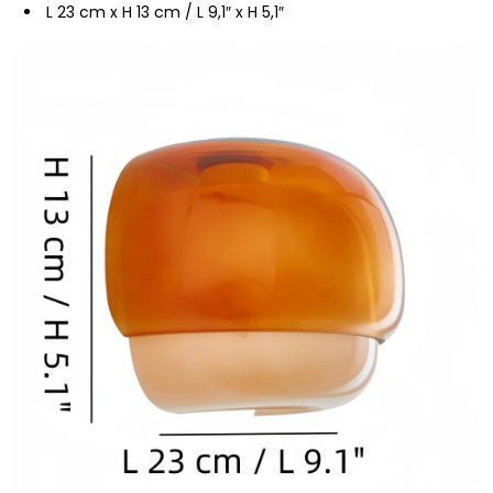
L 23 cm x H 13 cm / L 9,1″ x H 5,1″