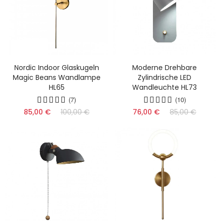
Nordic Indoor Glaskugeln
Moderne Drehbare
Magic Beans Wandlampe
Zylindrische LED
HL65
Wandleuchte HL73
(7)
(10)
85,00 €
100,00 €
76,00 €
85,00 €