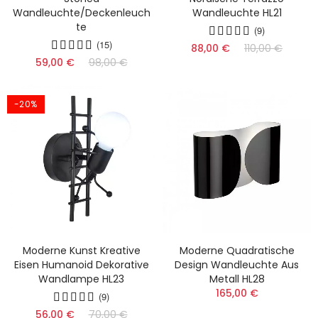
Wandleuchte/Deckenleuch
Wandleuchte HL21
Te
(9)
(15)
88,00 €
110,00 €
59,00 €
98,00 €
-20%
Moderne Kunst Kreative
Moderne Quadratische
Eisen Humanoid Dekorative
Design Wandleuchte Aus
Wandlampe HL23
Metall HL28
165,00 €
(9)
56,00 €
70,00 €