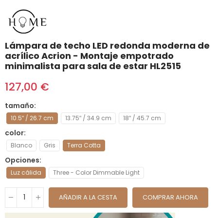
Lámpara de techo LED redonda moderna de
acrílico Acrion - Montaje empotrado
minimalista para sala de estar HL2515
127,00 €
tamaño
10.5ʺ / 26.7 cm
13.75ʺ / 34.9 cm
18ʺ / 45.7 cm
color
Blanco
Gris
Terra Cotta
Opciones
Luz cálida
Three - Color Dimmable Light
AÑADIR A LA CESTA
COMPRAR AHORA