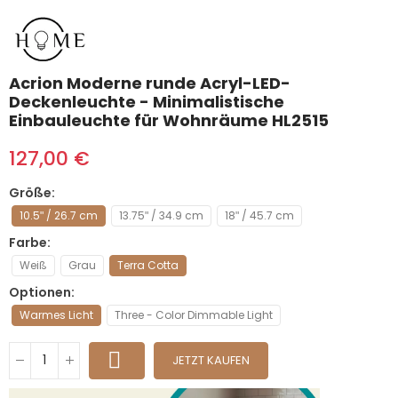
Acrion Moderne runde Acryl-LED-
Deckenleuchte - Minimalistische
Einbauleuchte für Wohnräume HL2515
127,00 €
Größe
10.5ʺ / 26.7 cm
13.75ʺ / 34.9 cm
18ʺ / 45.7 cm
Farbe
Weiß
Grau
Terra Cotta
Optionen
Warmes Licht
Three - Color Dimmable Light
JETZT KAUFEN