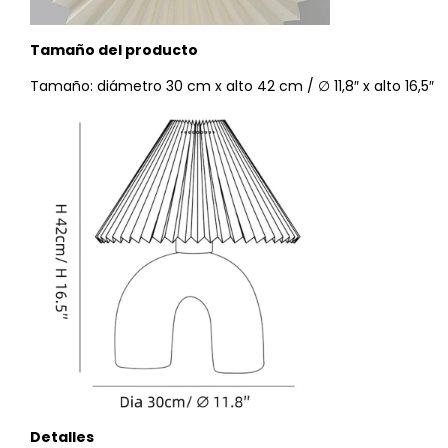
Tamaño del producto
Tamaño: diámetro 30 cm x alto 42 cm / ∅ 11,8″ x alto 16,5″
Detalles