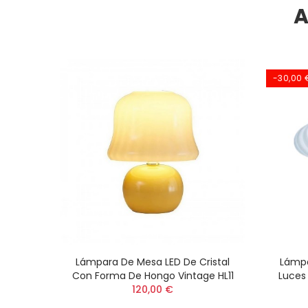
A
-30,00 
eleto
Lámpara De Mesa LED De Cristal
Lámpa
mados
Con Forma De Hongo Vintage HL11
Luces
120,00 €