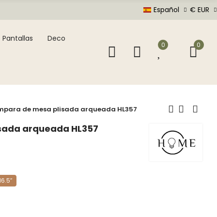
Español
€ EUR
Pantallas
Deco
0
0
mpara de mesa plisada arqueada HL357
sada arqueada HL357
16.5″