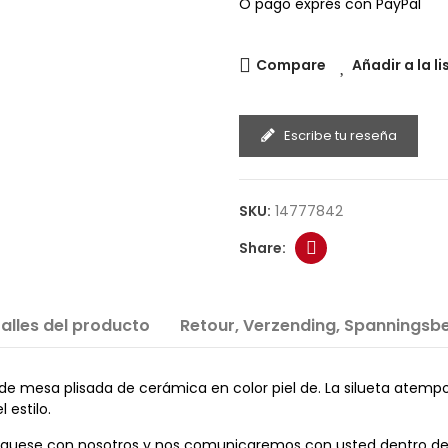
O pago exprés con PayPal
Compare
Añadir a la l
Escribe tu reseña
SKU:
14777842
alles del producto
Retour, Verzending, Spanningsbe
de mesa plisada de cerámica en color piel de. La silueta atemp
 estilo.
íquese con nosotros y nos comunicaremos con usted dentro de 