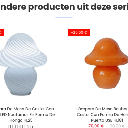
ndere producten uit deze ser
€
-20,00 €
ra De Mesa De Cristal Con
Lámpara De Mesa Bauhau
 LED Nocturnas En Forma De
Cristal Con Forma De Ho
Hongo HL25
Puerto USB HL181
70,00 €
90,00 €
(11)