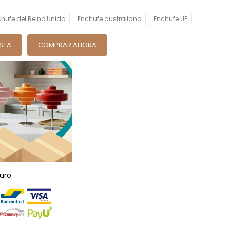
hufe del Reino Unido
Enchufe australiano
Enchufe UE
ESTA
COMPRAR AHORA
uro