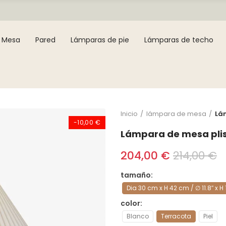
Mesa
Pared
Lámparas de pie
Lámparas de techo
Inicio
lámpara de mesa
Lá
-10,00 €
Lámpara de mesa pli
204,00 €
214,00 €
tamaño
Dia 30 cm x H 42 cm / ∅ 11.8″ x H 
color
Blanco
Terracota
Piel