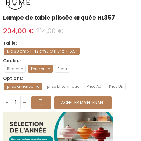
Lampe de table plissée arquée HL357
204,00 €
214,00 €
Taille
Dia 30 cm x H 42 cm / ∅ 11.8″ x H 16.5″
Couleur
Blanche
Terre cuite
Peau
Options
prise américaine
prise britannique
Prise AU
Prise UE
ACHETER MAINTENANT