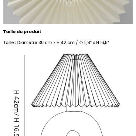
Taille du produit
Taille : Diamètre 30 cm x H 42 cm / ∅ 11,8″ x H 16,5″