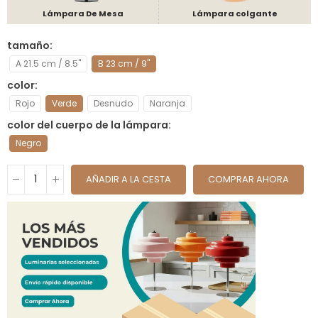
Lámpara De Mesa
Lámpara colgante
tamaño
A 21.5 cm / 8.5"
B 23 cm / 9"
color
Rojo
Verde
Desnudo
Naranja
color del cuerpo de la lámpara
Negro
AÑADIR A LA CESTA
COMPRAR AHORA