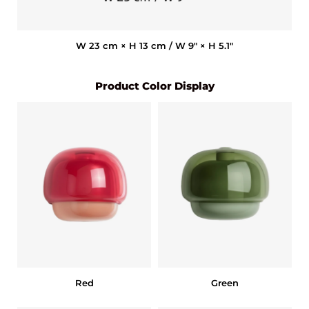
W 23 cm × H 13 cm / W 9″ × H 5.1″
Product Color Display
Red
Green