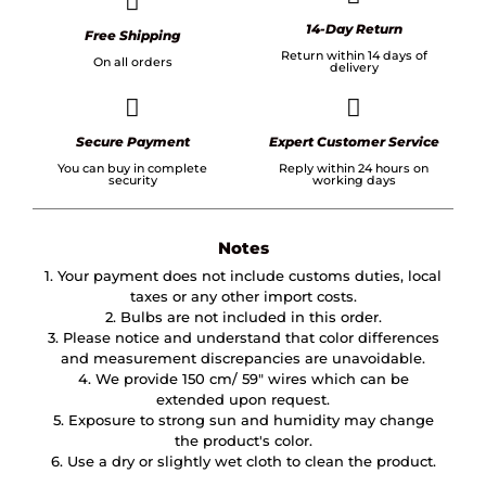
14-Day Return
Free Shipping
Return within 14 days of
On all orders
delivery
Secure Payment
Expert Customer Service
You can buy in complete
Reply within 24 hours on
security
working days
Notes
1. Your payment does not include customs duties, local
taxes or any other import costs.
2. Bulbs are not included in this order.
3. Please notice and understand that color differences
and measurement discrepancies are unavoidable.
4. We provide 150 cm/ 59″ wires which can be
extended upon request.
5. Exposure to strong sun and humidity may change
the product's color.
6. Use a dry or slightly wet cloth to clean the product.