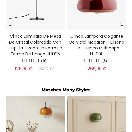
Clinco Lámpara De Mesa
Clinco Lámpara Colgante
-
De Cristal Coloreado Con
De Vitral Macaron - Diseño
Cúpula - Pantalla Retro En
De Cuenco Multicapa
Forma De Hongo HL1095
HL1098
(16)
(8)
126,00 €
134,00 €
269,00 €
Matches Many Styles