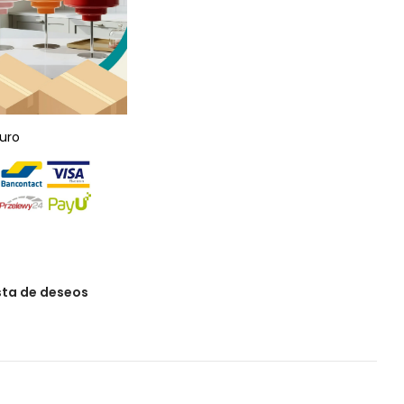
uro
ista de deseos