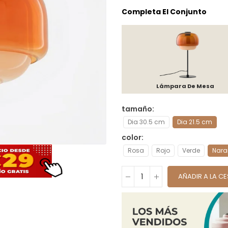
Completa El Conjunto
Lámpara De Mesa
tamaño
Dia 30.5 cm
Dia 21.5 cm
color
Rosa
Rojo
Verde
Nara
AÑADIR A LA C