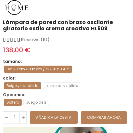
Lámpara de pared con brazo oscilante
giratorio estilo crema creativa HL609
Reviews (10)
138,00 €
tamaño
Dia 20 cm x H 12 cm / ∅ 7.9″ x H 4.7″
color
Beige y luz cálida
Luz verde y cálida
Opciones
Soltero
Juego de 2
AÑADIR A LA CESTA
COMPRAR AHORA