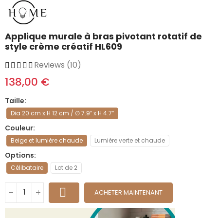
Applique murale à bras pivotant rotatif de
style crème créatif HL609
Reviews (10)
138,00 €
Taille
Dia 20 cm x H 12 cm / ∅ 7.9″ x H 4.7″
Couleur
Beige et lumière chaude
Lumière verte et chaude
Options
Célibataire
Lot de 2
ACHETER MAINTENANT