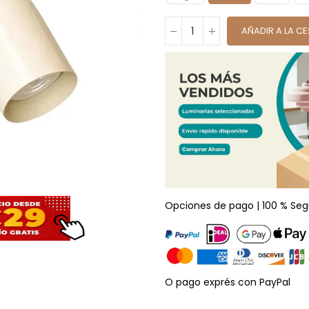
AÑADIR A LA C
Opciones de pago | 100 % Seg
O pago exprés con PayPal