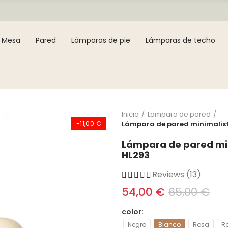
Mesa
Pared
Lámparas de pie
Lámparas de techo
Inicio
Lámpara de pared
-11,00 €
Lámpara de pared minimalis
Lámpara de pared mi
HL293
Reviews (13)
54,00 €
65,00 €
color
Negro
Blanco
Rosa
R