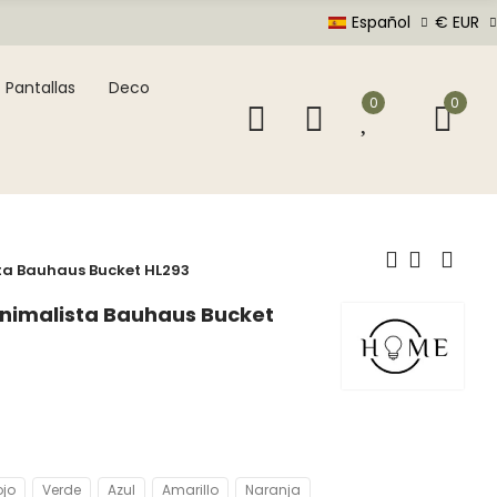
Español
€ EUR
Pantallas
Deco
0
0
ta Bauhaus Bucket HL293
nimalista Bauhaus Bucket
ojo
Verde
Azul
Amarillo
Naranja