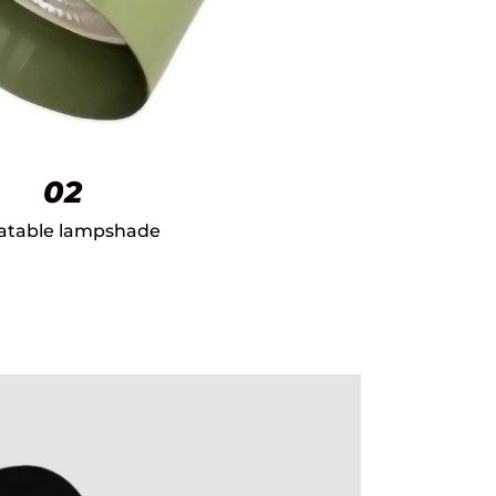
02
atable lampshade