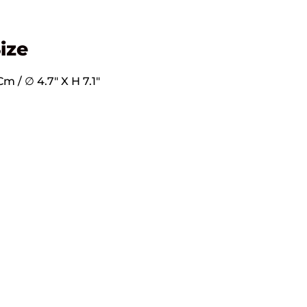
ize
m / ∅ 4.7″ X H 7.1″