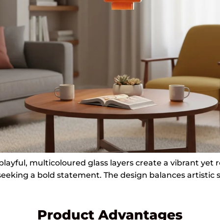
ayful, multicoloured glass layers create a vibrant yet re
 seeking a bold statement. The design balances artistic s
Product Advantages