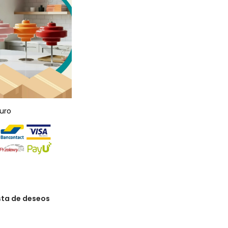
uro
ista de deseos