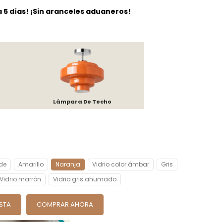
 a 5 días! ¡Sin aranceles aduaneros!
Lámpara De Techo
de
Amarillo
Naranja
Vidrio color ámbar
Gris
Vidrio marrón
Vidrio gris ahumado
ESTA
COMPRAR AHORA