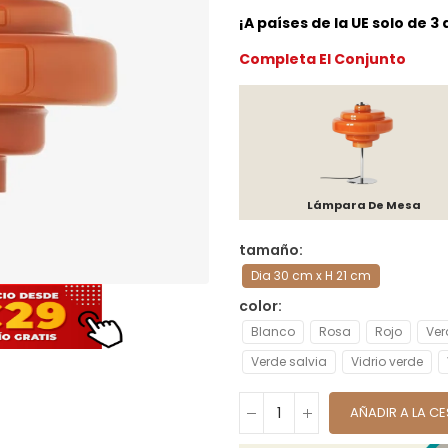
¡A países de la UE solo de 3
Completa El Conjunto
Lámpara De Mesa
tamaño
Dia 30 cm x H 21 cm
color
Blanco
Rosa
Rojo
Ver
Verde salvia
Vidrio verde
AÑADIR A LA C