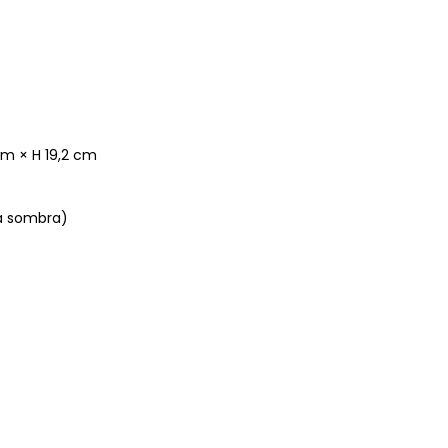
cm × H 19,2 cm
la sombra)