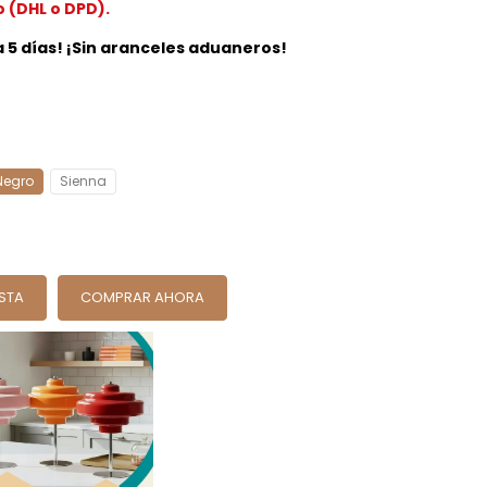
o (DHL o DPD).
 a 5 días! ¡Sin aranceles aduaneros!
Negro
Sienna
ESTA
COMPRAR AHORA