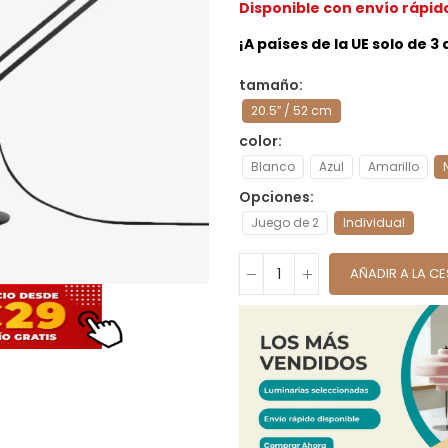
Disponible con envío rápid
¡A países de la UE solo de 3
tamaño
20.5″ / 52 cm
color
Blanco
Azul
Amarillo
Opciones
Juego de 2
Individual
AÑADIR A LA C