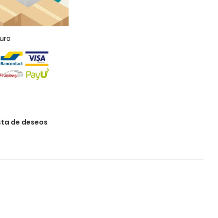
uro
ista de deseos