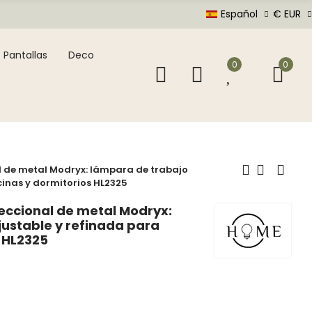
Español
€ EUR
Pantallas
Deco
0
0
 de metal Modryx: lámpara de trabajo
cinas y dormitorios HL2325
ccional de metal Modryx:
justable y refinada para
s HL2325