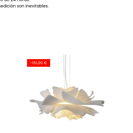
dición son inevitables.
-151,00 €