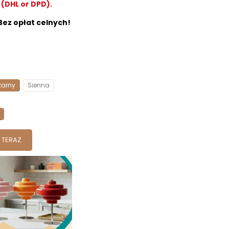
(DHL or DPD).
 Bez opłat celnych!
zarny
Sienna
 TERAZ