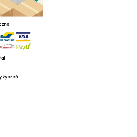
eczne
Pal
y życzeń