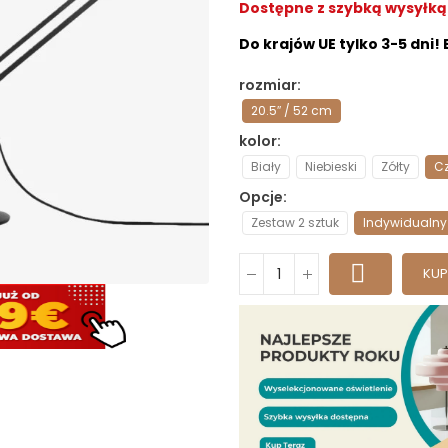
Dostępne z szybką wysyłką 
Do krajów UE tylko 3-5 dni!
rozmiar
20.5″ / 52 cm
kolor
Biały
Niebieski
Zółty
C
Opcje
Zestaw 2 sztuk
Indywidualny
KUP