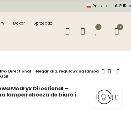
Polski
€ EUR
ry
Dekor
Sprzedaż
0
0
yx Directional – elegancka, regulowana lampa
L2325
wa Modryx Directional –
a lampa robocza do biura i