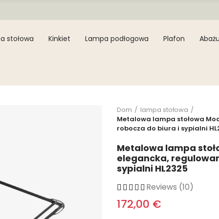
a stołowa
Kinkiet
Lampa podłogowa
Plafon
Abażu
Dom
lampa stołowa
Metalowa lampa stołowa Modr
robocza do biura i sypialni H
Metalowa lampa stoło
elegancka, regulowan
sypialni HL2325
Reviews (10)
172,00 €