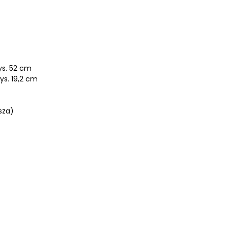
wys. 52 cm
ys. 19,2 cm
sza)