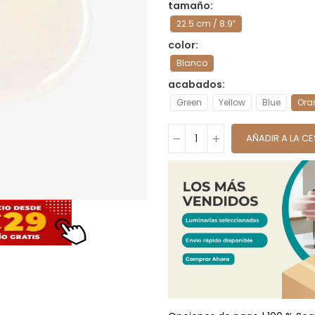
tamaño
22.5 cm / 8.9″
color
Blanco
acabados
Green
Yellow
Blue
Ora
AÑADIR A LA C