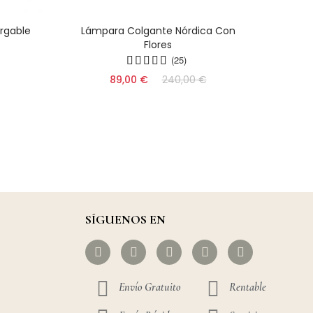
rgable
Lámpara Colgante Nórdica Con
Lámpa
Flores
Fo
(25)
89,00 €
240,00 €
SÍGUENOS EN
Envío Gratuito
Rentable