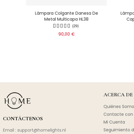
Disc -
Lámpara Colgante Danesa De
Lámpa
ica
Metal Multicapa HL38
Cap
ocina
(29)
90,00 €
ACERCA DE
Quiénes Somo
Contacte con 
CONTÁCTENOS
Mi Cuenta
Seguimiento d
Email :
support@homelights.nl