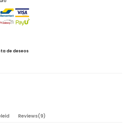
uro
ista de deseos
leid
Reviews(9)