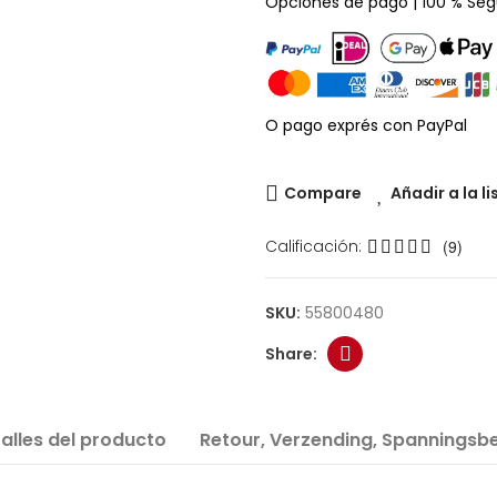
Opciones de pago | 100 % Seg
O pago exprés con PayPal
Compare
Añadir a la l
Calificación:
(9)
SKU:
55800480
alles del producto
Retour, Verzending, Spanningsbe