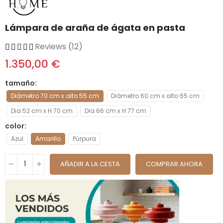
Lámpara de araña de ágata en pasta
Reviews (12)
1.350,00 €
tamaño
Diámetro 70 cm x alto 55 cm
Diámetro 60 cm x alto 65 cm
Dia 52 cm x H 70 cm
Dia 66 cm x H 77 cm
color
Azul
Amarillo
Púrpura
AÑADIR A LA CESTA
COMPRAR AHORA