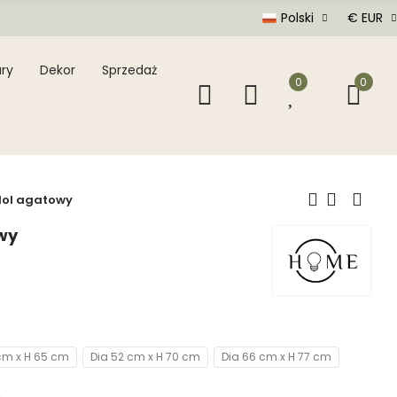
Polski
€ EUR
ry
Dekor
Sprzedaż
0
0
dol agatowy
wy
cm x H 65 cm
Dia 52 cm x H 70 cm
Dia 66 cm x H 77 cm