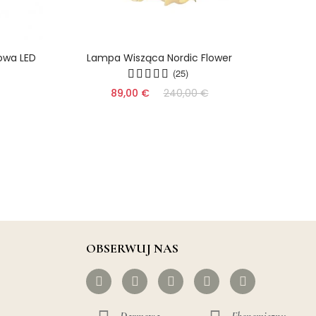
owa LED
Lampa Wisząca Nordic Flower
Akry
(25)
89,00 €
240,00 €
OBSERWUJ NAS