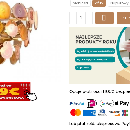
Niebieski
Zółty
Purpurowy
KUP
Opcje płatności | 100% bezpi
Lub płatność ekspresowa Pay