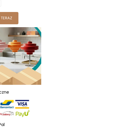
 TERAZ
eczne
Pal