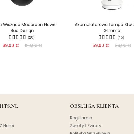
 Wisząca Macaroon Flower
Akumulatorowa Lampa Stoł
Bud Design
Glimma
(20)
(15)
69,00 €
120,00 €
59,00 €
86,00 €
HTS.NL
OBSŁUGA KLIENTA
Regulamin
 Z Nami
Zwroty I Zwroty
Polityka Wysyłkowa