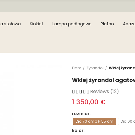
a stołowa
Kinkiet
Lampa podłogowa
Plafon
Abażu
Dom
Żyrandol
Wklej żyran
Wklej żyrandol agato
Reviews (12)
1 350,00 €
rozmiar
Dia 70 cm x H 55 cm
Dia 60 
kolor