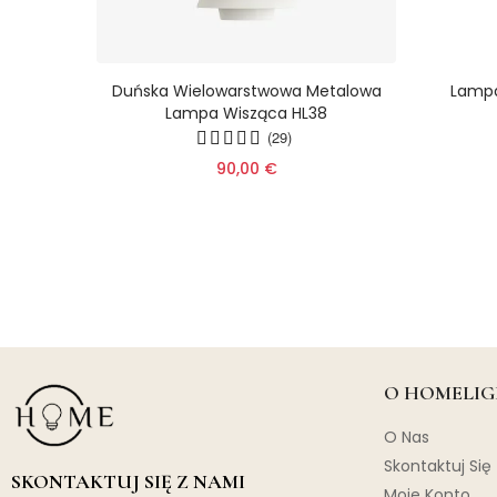
isc –
Duńska Wielowarstwowa Metalowa
Lampa
ca
Lampa Wisząca HL38
u Do
(29)
90,00 €
O HOMELIG
O Nas
Skontaktuj Się
SKONTAKTUJ SIĘ Z NAMI
Moje Konto