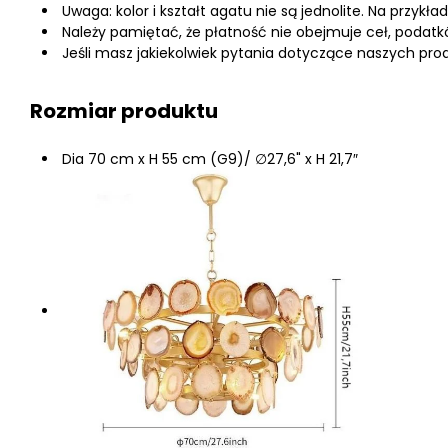
Uwaga: kolor i kształt agatu nie są jednolite. Na przykł
Należy pamiętać, że płatność nie obejmuje ceł, podat
Jeśli masz jakiekolwiek pytania dotyczące naszych prod
Rozmiar produktu
Dia 70 cm x H 55 cm (G9)/ ∅27,6" x H 21,7″