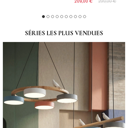
209,00 €
299,00 €
(9)
(10)
SÉRIES LES PLUS VENDUES