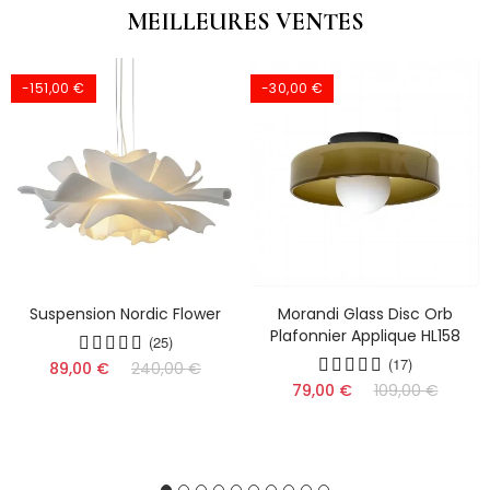
MEILLEURES VENTES
-151,00 €
-30,00 €
Suspension Nordic Flower
Morandi Glass Disc Orb
Plafonnier Applique HL158
(25)
(17)
89,00 €
240,00 €
79,00 €
109,00 €