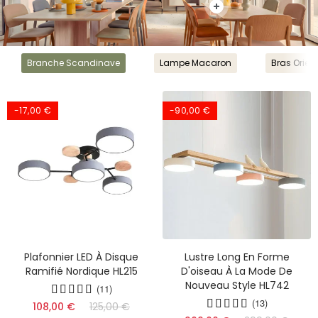
Branche Scandinave
Lampe Macaron
Bras Orien
-17,00 €
-90,00 €
Plafonnier LED À Disque
Lustre Long En Forme
Ramifié Nordique HL215
D'oiseau À La Mode De
Nouveau Style HL742
(11)
(17)
(16)
(13)
108,00 €
125,00 €
(17)
(13)