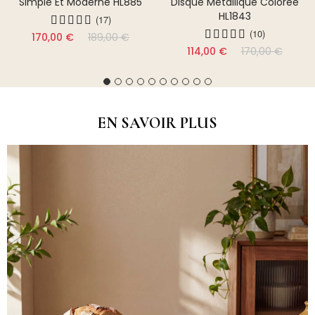
Simple Et Moderne HL885
Disque Métallique Colorée
HL1843
(17)
(10)
170,00 €
189,00 €
114,00 €
170,00 €
EN SAVOIR PLUS