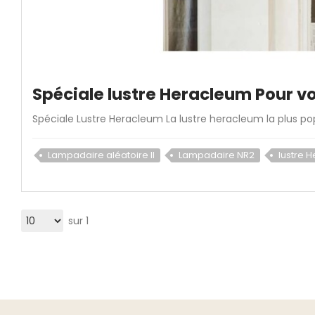
Spéciale lustre Heracleum Pour v
Spéciale Lustre Heracleum La lustre heracleum la plus popul
Lampadaire aléatoire II
Lampadaire NR2
lustre 
sur 1