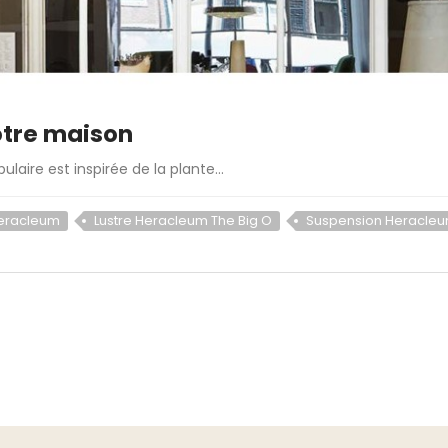
otre maison
aire est inspirée de la plante...
Heracleum
Lustre Heracleum The Big O
Suspension Heracleum