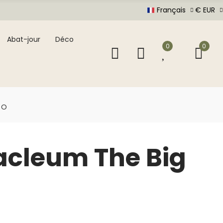
Français
€ EUR
Abat-jour
Déco
0
0
 O
racleum The Big