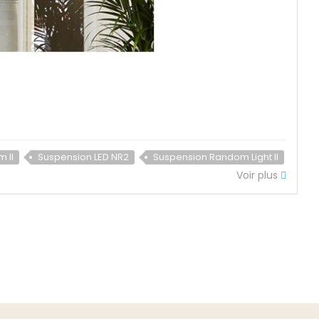
 II
Suspension LED NR2
Suspension Random Light II
Voir plus