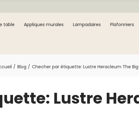
e table
Appliques murales
Lampadaires
Plafonniers
ccueil
Blog
Checher par étiquette: Lustre Heracleum The Big
quette: Lustre He