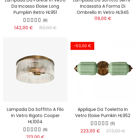
Da Incasso Eloise Long
Incassata A Forma Di
Pumpkin Retro HL951
Ombrello In Vetro HL945
119,00 €
(9)
142,00 €
153,00 €
-50,00 €
Lampada Da Soffitto A Filo
Applique Da Toeletta In
In Vetro Rigato Cooper
Vetro Eloise Pumkin HL952
HL1004
(5)
(9)
223,00 €
273,00 €
213,00 €