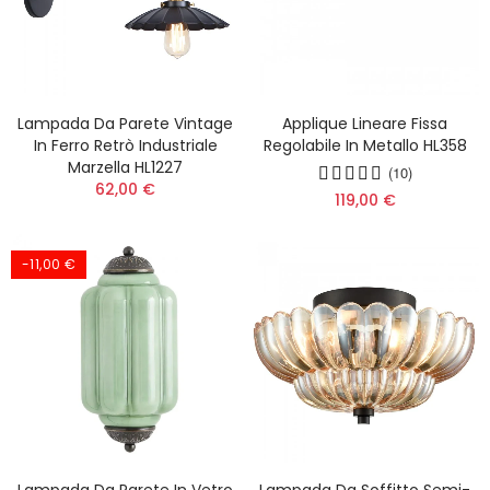
Lampada Da Parete Vintage
Applique Lineare Fissa
In Ferro Retrò Industriale
Regolabile In Metallo HL358
Marzella HL1227
(10)
62,00 €
119,00 €
-11,00 €
Lampada Da Parete In Vetro
Lampada Da Soffitto Semi-