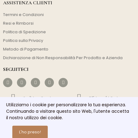
ASSISTENZA CLIENTI
Termini e Condizioni
Resi e Rimborsi
Politica di Spedizione
Politica sulla Privacy
Metodo di Pagamento
Dichiarazione di Non Responsabilità Per Prodotto e Azienda
SEGUITECI
Spedizione Gratuita
Efficienza dei Costi
Utilizziamo i cookie per personalizzare la tua esperienza.
Continuando a visitare questo sito Web, l'utente accetta
Spedizione Veloce
Buon Servizio
il nostro utilizzo dei cookie.
Copyright © 2026 homelights. Tutti i diritti riservati.
L'ho preso!