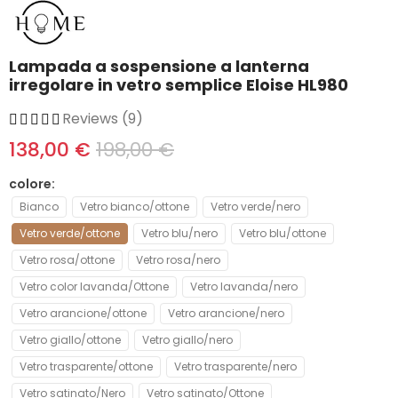
Lampada a sospensione a lanterna
irregolare in vetro semplice Eloise HL980
Reviews (9)
138,00 €
198,00 €
colore
Bianco
Vetro bianco/ottone
Vetro verde/nero
Vetro verde/ottone
Vetro blu/nero
Vetro blu/ottone
Vetro rosa/ottone
Vetro rosa/nero
Vetro color lavanda/Ottone
Vetro lavanda/nero
Vetro arancione/ottone
Vetro arancione/nero
Vetro giallo/ottone
Vetro giallo/nero
Vetro trasparente/ottone
Vetro trasparente/nero
Vetro satinato/Nero
Vetro satinato/Ottone