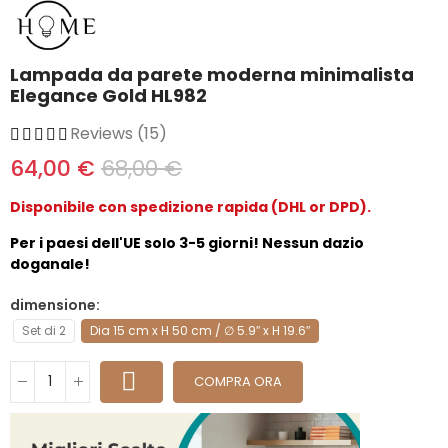
Lampada da parete moderna minimalista
Elegance Gold HL982
Reviews (15)
64,00 €
68,00 €
Disponibile con spedizione rapida (DHL or DPD).
Per i paesi dell'UE solo 3-5 giorni! Nessun dazio
doganale!
dimensione
Set di 2
Dia 15 cm x H 50 cm / ∅ 5.9″ x H 19.6″
COMPRA ORA