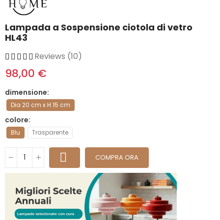
Lampada a Sospensione ciotola di vetro
HL43
Reviews (10)
98,00 €
dimensione
Dia 20 cm x H 15 cm
colore
Blu
Trasparente
COMPRA ORA