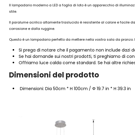
Il lampadario moderno a LED a foglia di loto è un apparecchio di illuminaz
stile.
Il paralume acrilico altamente traslucido è resistente al calore e facile 
corrosione e dalla ruggine.
Questo è un lampadario perfetto da mettere nella vostra sala da pranzo. E
Si prega di notare che il pagamento non include dazi dog
Se hai domande sui nostri prodotti, ti preghiamo di con
Offriamo luce calda come standard. Se hai altre richies
Dimensioni del
prodotto
Dimensioni: Dia 50cm * H 100cm / Φ 19.7 in * H 39.3 in