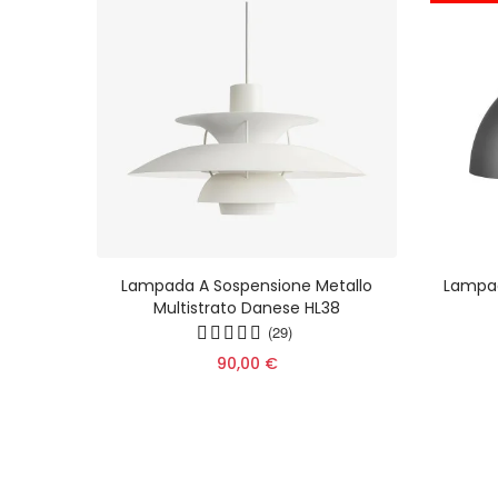
caron
Lampada A Sospensione Metallo
Lampa
ione
Multistrato Danese HL38
lo Per
(29)
90,00 €