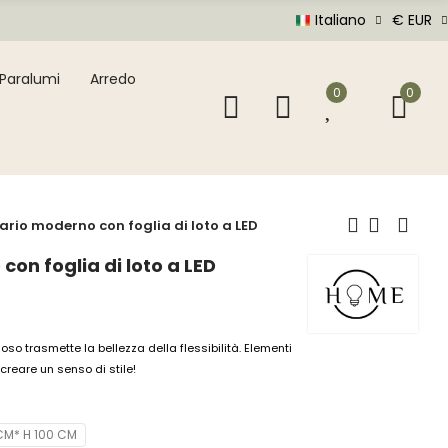
Italiano
€ EUR
Paralumi
Arredo
0
0
io moderno con foglia di loto a LED
n foglia di loto a LED
o trasmette la bellezza della flessibilità. Elementi
creare un senso di stile!
CM* H 100 CM