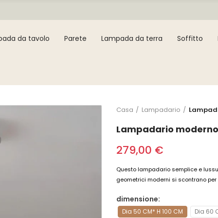
ada da tavolo
Parete
Lampada da terra
Soffitto
Casa
Lampadario
Lampadar
Lampadario moderno co
279,00 €
Questo lampadario semplice e lussuos
geometrici moderni si scontrano per 
dimensione
Dia 50 CM* H 100 CM
Dia 60 