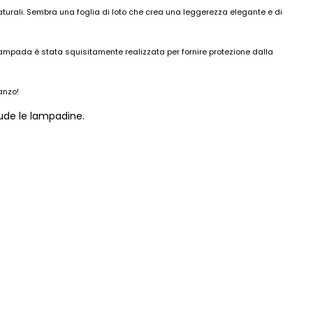
aturali. Sembra una foglia di loto che crea una leggerezza elegante e di
 lampada è stata squisitamente realizzata per fornire protezione dalla
anzo!
lude le lampadine.