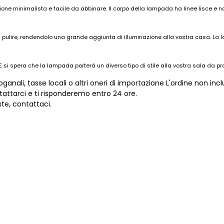
ione minimalista e facile da abbinare. Il corpo della lampada ha linee lisce e n
da pulire, rendendolo una grande aggiunta di illuminazione alla vostra casa. La
 si spera che la lampada porterà un diverso tipo di stile alla vostra sala da pr
anali, tasse locali o altri oneri di importazione L'ordine non inc
tattarci e ti risponderemo entro 24 ore.
te, contattaci.