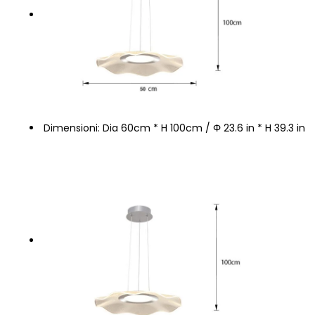
Dimensioni: Dia 60cm * H 100cm / Φ 23.6 in * H 39.3 in