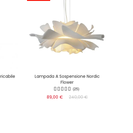
icabile
Lampada A Sospensione Nordic
Lampa
Flower
Acr
(25)
89,00 €
240,00 €