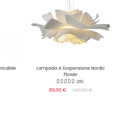
icabile
Lampada A Sospensione Nordic
Lampa
Flower
Acr
(25)
89,00 €
240,00 €