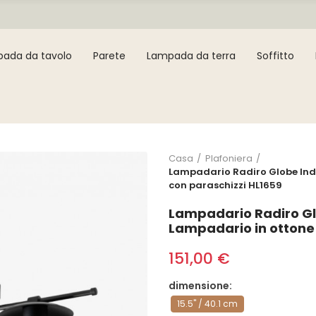
ada da tavolo
Parete
Lampada da terra
Soffitto
Casa
Plafoniera
Lampadario Radiro Globe Indu
con paraschizzi HL1659
Lampadario Radiro Glo
Lampadario in ottone 
151,00 €
dimensione
15.5" / 40.1 cm