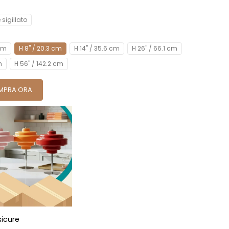
 sigillato
 cm
H 8" / 20.3 cm
H 14" / 35.6 cm
H 26" / 66.1 cm
m
H 56" / 142.2 cm
MPRA ORA
sicure