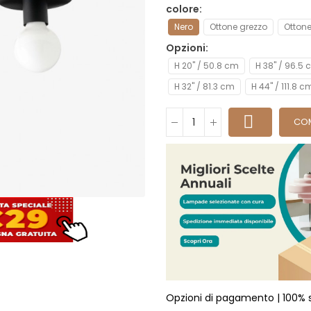
colore
Nero
Ottone grezzo
Ottone
Opzioni
H 20" / 50.8 cm
H 38" / 96.5
H 32" / 81.3 cm
H 44" / 111.8 c
CO
Opzioni di pagamento | 100% 