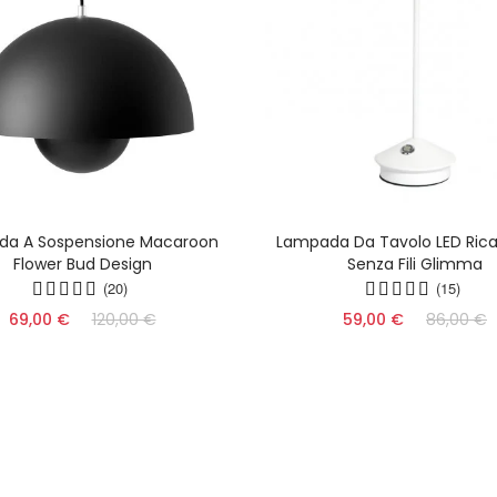
da A Sospensione Macaroon
Lampada Da Tavolo LED Ricar
Flower Bud Design
Senza Fili Glimma
(20)
(15)
69,00 €
120,00 €
59,00 €
86,00 €