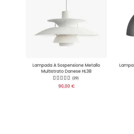
caron
Lampada A Sospensione Metallo
Lampa
ione
Multistrato Danese HL38
lo Per
(29)
90,00 €