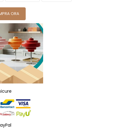
MPRA ORA
sicure
ayPal