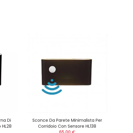
na Di
Sconce Da Parete Minimalista Per
Lamp
o HL28
Corridoio Con Sensore HL138
65,00 €