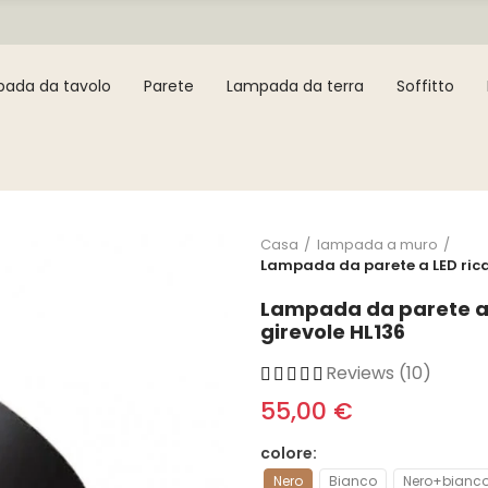
ada da tavolo
Parete
Lampada da terra
Soffitto
Casa
lampada a muro
Lampada da parete a LED ricar
Lampada da parete a L
girevole HL136
Reviews (10)
55,00 €
colore
Nero
Bianco
Nero+bianc