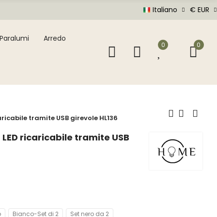
Italiano
€ EUR
Paralumi
Arredo
0
0
icabile tramite USB girevole HL136
ED ricaricabile tramite USB
o
Bianco-Set di 2
Set nero da 2