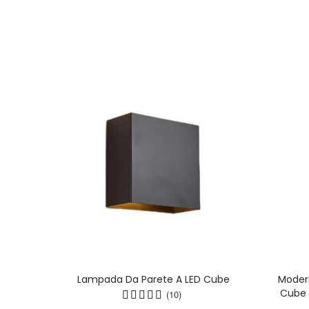
ta Per
Lampada Da Parete A LED Cube
Modern
138
Cube 
(10)