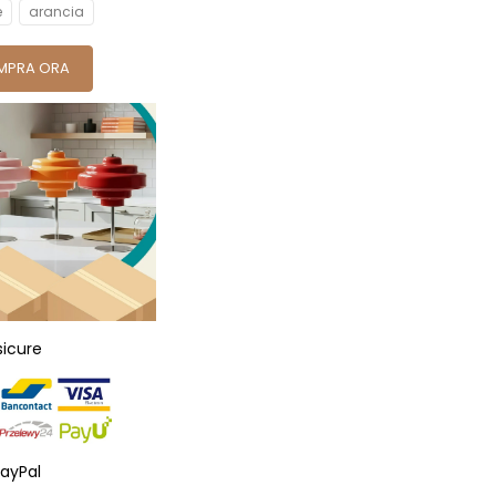
e
arancia
MPRA ORA
sicure
ayPal