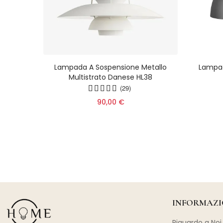
caron
Lampada A Sospensione Metallo
Lampa
ione
Multistrato Danese HL38
lo Per
(29)
90,00 €
INFORMAZI
Riguardo a Noi