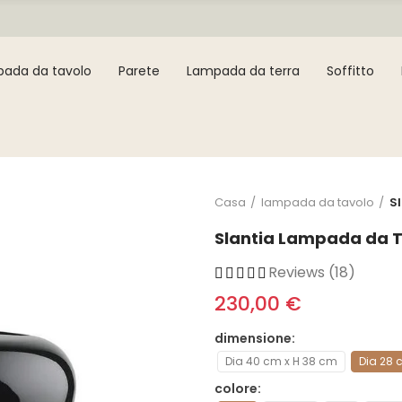
ada da tavolo
Parete
Lampada da terra
Soffitto
Casa
lampada da tavolo
S
Slantia Lampada da T
Reviews (18)
230,00 €
dimensione
Dia 40 cm x H 38 cm
Dia 28 
colore