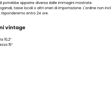
di potrebbe apparire diversa dalle immagini mostrate.
anali, tasse locali o altri oneri di importazione. L'ordine non in
i risponderemo entro 24 ore.
ni vintage
a 10,2″
ezza 15″