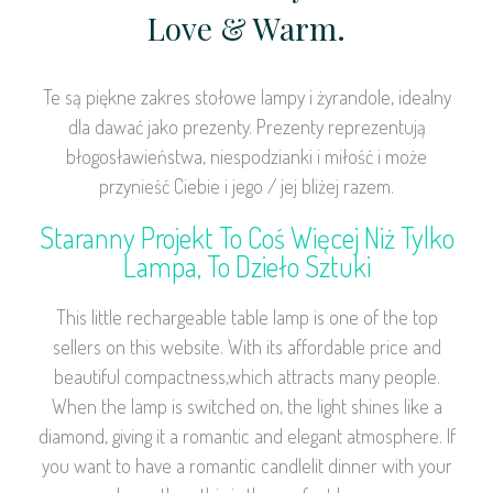
Love & Warm.
Te są piękne zakres stołowe lampy i żyrandole, idealny
dla dawać jako prezenty. Prezenty reprezentują
błogosławieństwa, niespodzianki i miłość i może
przynieść Ciebie i jego / jej bliżej razem.
Staranny Projekt To Coś Więcej Niż Tylko
Lampa, To Dzieło Sztuki
This little rechargeable table lamp is one of the top
sellers on this website. With its affordable price and
beautiful compactness,which attracts many people.
When the lamp is switched on, the light shines like a
diamond, giving it a romantic and elegant atmosphere. If
you want to have a romantic candlelit dinner with your