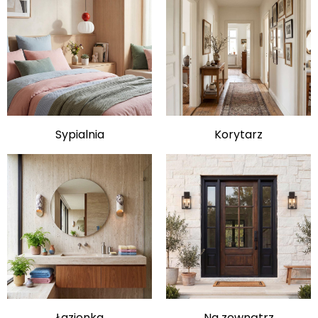
Sypialnia
Korytarz
Łazienka
Na zewnątrz