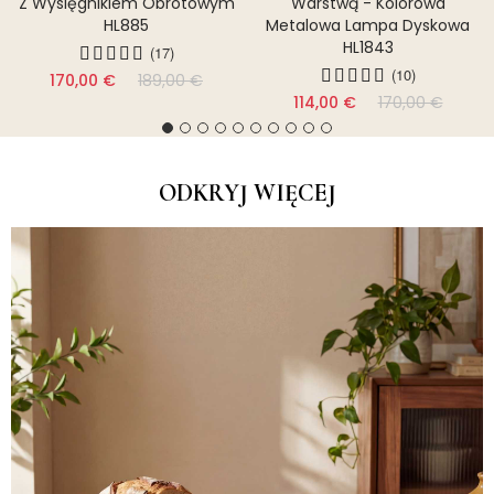
Z Wysięgnikiem Obrotowym
Warstwą - Kolorowa
HL885
Metalowa Lampa Dyskowa
HL1843
(17)
(10)
170,00 €
189,00 €
114,00 €
170,00 €
ODKRYJ WIĘCEJ