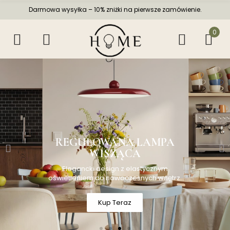
Darmowa wysyłka – 10% zniżki na pierwsze zamówienie.
0
REGULOWANA LAMPA
WISZĄCA
Elegancki design z elastycznym
oświetleniem do nowoczesnych wnętrz.
Kup Teraz