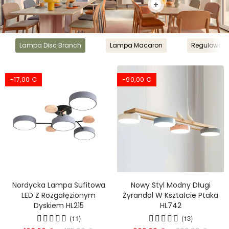
Lampa Disc Branch
Lampa Macaron
Regulowane 
-17,00 €
-90,00 €
Nordycka Lampa Sufitowa
Nowy Styl Modny Długi
LED Z Rozgałęzionym
Żyrandol W Kształcie Ptaka
Dyskiem HL215
HL742
(11)
(16)
(13)
(17)
(17)