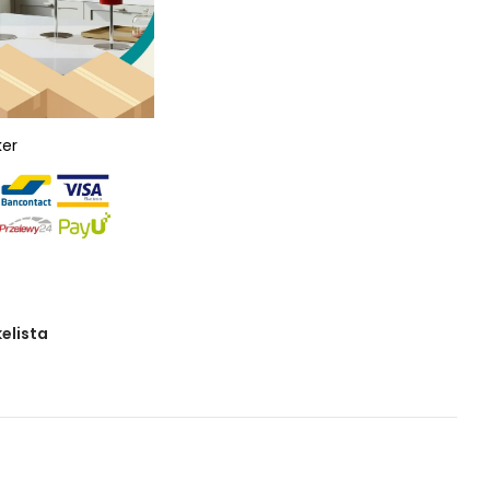
ker
kelista