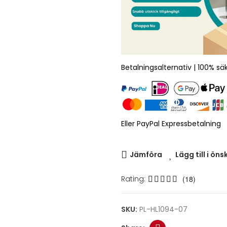
Betalningsalternativ | 100% sä
Eller PayPal Expressbetalning
Jämföra
Lägg till i öns
Rating:
(18)
SKU:
PL-HL1094-07