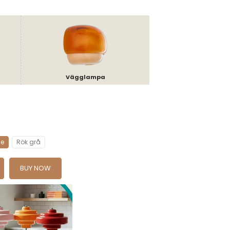
Vägglampa
ge
Rök grå
BUY NOW