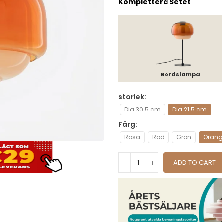
Komplettera Setet
Bordslampa
storlek
Dia 30.5 cm
Dia 21.5 cm
Färg
Rosa
Röd
Grön
Oran
ADD TO CART