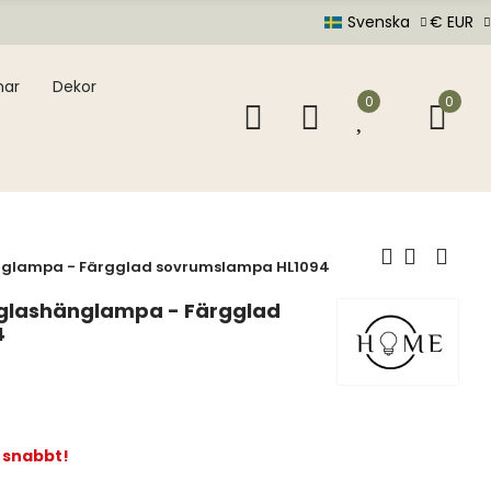
Svenska
€ EUR
mar
Dekor
0
0
änglampa - Färgglad sovrumslampa HL1094
k glashänglampa - Färgglad
4
t snabbt!