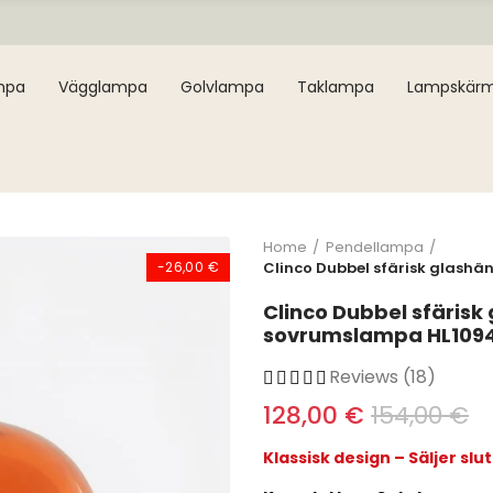
mpa
Vägglampa
Golvlampa
Taklampa
Lampskär
Home
Pendellampa
-26,00 €
Clinco Dubbel sfärisk glash
Clinco Dubbel sfäris
sovrumslampa HL109
Reviews (18)
128,00 €
154,00 €
Klassisk design – Säljer slu