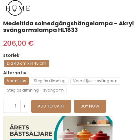
Medeltida solnedgångshängelampa - Akryl
svängarmslampa HL1833
206,00 €
storlek
Dia 40 cm x H 45 cm
Alternativ
Varmt ljus
Steglös dimning
Varmt ljus – svängarm
Steglös dimning – svängarm
ADD TO CART
BUY NOW