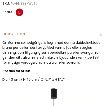
SKU:
PL-HL1833-WL40
DESCRIPTION
Omfamna solnedgångens lugn med denna dubbelskiktade
bruna pendellampa i akryl. Med varmt ljus eller steglös
dimning, och tillgänglig som pendellampa eller svängarm,
ger den ditt utrymme ett mjukt, inbjudande sken – perfekt
för mysiga vardagsrum, matsalar eller sovrum.
Produktstorlek
Dia 40 cm x H 45 cm / ∅ 15,7" x H 17,7"