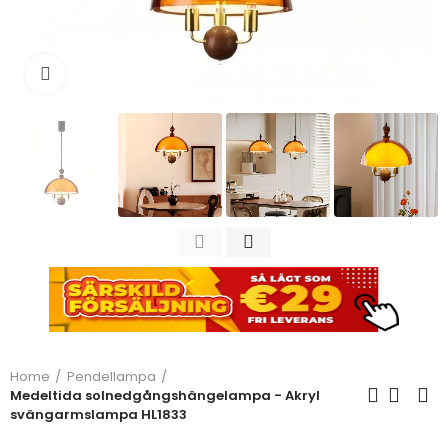
Click to enlarge
Home
Pendellampa
Medeltida solnedgångshängelampa - Akryl
svängarmslampa HL1833