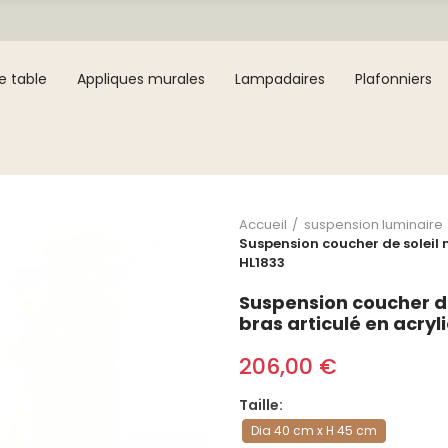
e table
Appliques murales
Lampadaires
Plafonniers
Accueil
suspension luminaire
Suspension coucher de soleil 
HL1833
Suspension coucher d
bras articulé en acryl
206,00 €
Taille
Dia 40 cm x H 45 cm