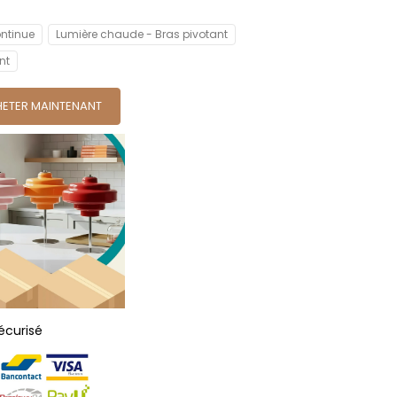
ontinue
Lumière chaude - Bras pivotant
nt
ETER MAINTENANT
écurisé