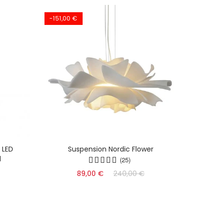
-151,00 €
 LED
Suspension Nordic Flower
Dyn
l
(25)
89,00 €
240,00 €