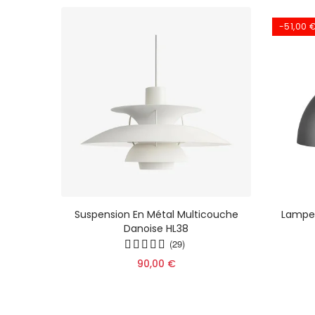
-51,00 
 Lampe
Suspension En Métal Multicouche
Lampe
couche
Danoise HL38
179
(29)
90,00 €