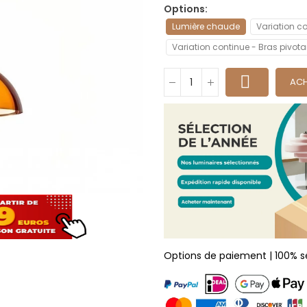
Options
Lumière chaude
Variation c
Variation continue - Bras pivota
ACH
Options de paiement | 100% s