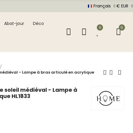
Français
€ EUR
Abat-jour
Déco
0
0
médiéval - Lampe à bras articulé en acrylique
e soleil médiéval - Lampe à
ique HL1833