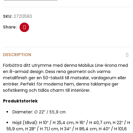
SKU:
27213583
DESCRIPTION
Förbättra ditt utrymme med denna Mobilux Line-krona med
en 8-armad design. Dess rena geometri och varma
metallfinish ger en 50-talsstil till matsalar, vardagsrum eller
entréer. Perfekt för moderna hem, denna taklampa ger
sofistikering och tidlös charm till interiörer.
Produktstorlek
Diameter: ∅
22″ / 55,9 cm
Höjd (tillval): H 10″ / H 25,4 cm, H 16″ / H 40,7 cm, H 22″ / H
55,9 cm, H 28″ / H 71,1 cm, H 34″ / H 86,4 cm, H 40″ / H 101,6