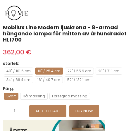
Mobilux Line Modern ljuskrona - 8-armad
hängande lampa för mitten av århundradet
HL1700
362,00 €
storlek
40" / 101.6 cm
10" / 25.4 cm
22" / 55.9 cm
28" / 71.1 cm
34" / 86.4 cm
16" / 40.7 cm
52" / 132.1 cm
Färg
Svart
Rå mässing
Förseglad mässing
ADD TO CART
BUY NOW