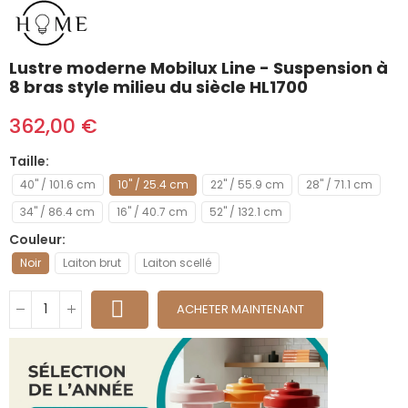
Lustre moderne Mobilux Line - Suspension à
8 bras style milieu du siècle HL1700
362,00 €
Taille
40" / 101.6 cm
10" / 25.4 cm
22" / 55.9 cm
28" / 71.1 cm
34" / 86.4 cm
16" / 40.7 cm
52" / 132.1 cm
Couleur
Noir
Laiton brut
Laiton scellé
ACHETER MAINTENANT