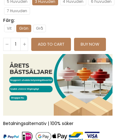
5 Huvuden
3 Huvuden
4 Huvuden
6 huvuden
7 Huvuden
Färg
Vit
Grön
Grå
ADD TO CART
BUY NOW
Betalningsalternativ | 100% säker