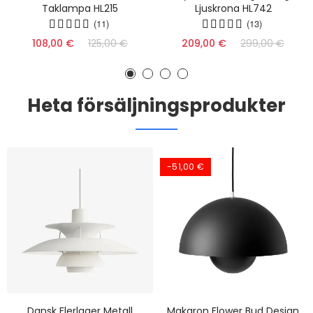
Taklampa HL215
Ljuskrona HL742
(11)
(13)
108,00 €
125,00 €
209,00 €
299,00 €
Heta försäljningsprodukter
-51,00 €
Dansk Flerlager Metall
Makaron Flower Bud Design