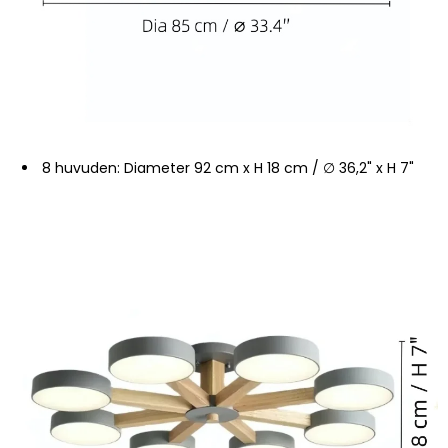
8 huvuden: Diameter 92 cm x H 18 cm / ∅ 36,2" x H 7"