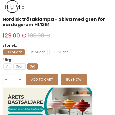
Nordisk trätaklampa - Skiva med gren för
vardagsrum HL1351
129,00 €
190,00 €
storlek
3 Huvuden
6 huvuden
8 Huvuden
Färg
Vit
Grön
Grå
ADD TO CART
BUY NOW