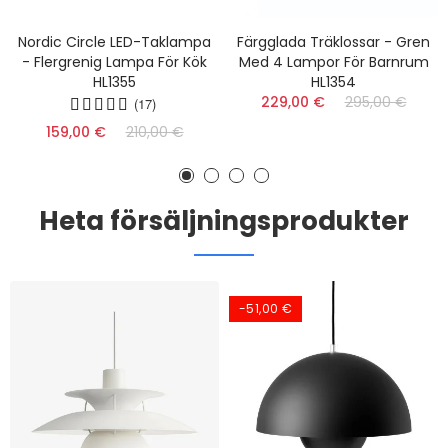
Nordic Circle LED-Taklampa
Färgglada Träklossar - Gren
- Flergrenig Lampa För Kök
Med 4 Lampor För Barnrum
HL1355
HL1354
229,00 €
295,00 €
(17)
159,00 €
210,00 €
Heta försäljningsprodukter
-51,00 €