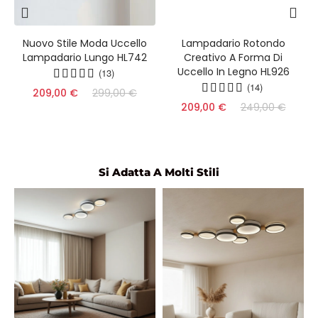
A
Nuovo Stile Moda Uccello
Lampadario Rotondo
Lampadario Lungo HL742
Creativo A Forma Di
Uccello In Legno HL926
(13)
(14)
209,00 €
299,00 €
209,00 €
249,00 €
Si Adatta A Molti Stili