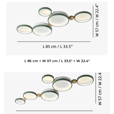
L 85 cm × W 57 cm / L 33.5″ × W 22.4″