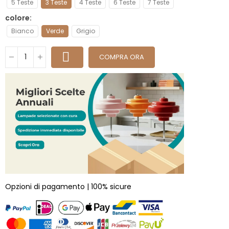
5 Teste
3 Teste
4 Teste
6 Teste
7 Teste
colore
Bianco
Verde
Grigio
COMPRA ORA
Opzioni di pagamento | 100% sicure