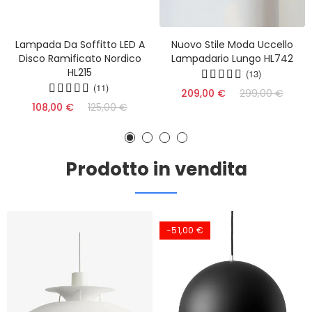
Lampada Da Soffitto LED A
Nuovo Stile Moda Uccello
Disco Ramificato Nordico
Lampadario Lungo HL742
HL215
(13)
(11)
209,00 €
299,00 €
108,00 €
125,00 €
Prodotto in vendita
-51,00 €