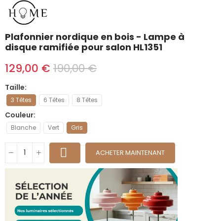
Plafonnier nordique en bois - Lampe à
disque ramifiée pour salon HL1351
129,00 €
190,00 €
Taille
3 Têtes
6 Têtes
8 Têtes
Couleur
Blanche
Vert
Gris
ACHETER MAINTENANT