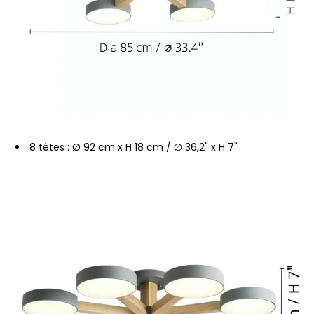
8 têtes : Ø 92 cm x H 18 cm / ∅ 36,2" x H 7"