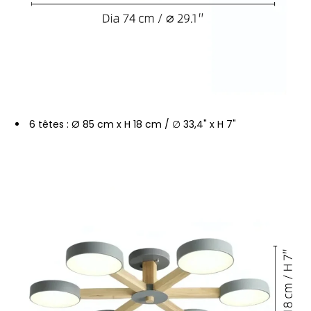
6 têtes : Ø 85 cm x H 18 cm / ∅ 33,4" x H 7"