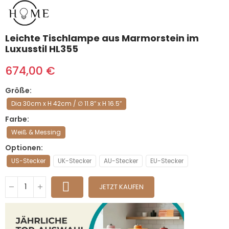
Leichte Tischlampe aus Marmorstein im
Luxusstil HL355
674,00 €
Größe
Dia 30cm x H 42cm / ∅ 11.8″ x H 16.5″
Farbe
Weiß & Messing
Optionen
US-Stecker
UK-Stecker
AU-Stecker
EU-Stecker
JETZT KAUFEN