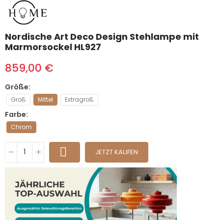
Nordische Art Deco Design Stehlampe mit
Marmorsockel HL927
859,00 €
Größe
Groß
Mittel
Extragroß
Farbe
Chrom
JETZT KAUFEN