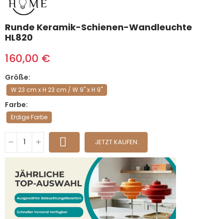
Runde Keramik-Schienen-Wandleuchte
HL820
160,00 €
Größe
W 23 cm x H 23 cm / W 9" x H 9"
Farbe
Erdige Farbe
JETZT KAUFEN