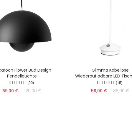
aroon Flower Bud Design
Glimma Kabellose
Pendelleuchte
Wiederaufladbare LED Tisc
(20)
(15)
69,00 €
120,00 €
59,00 €
86,00 €