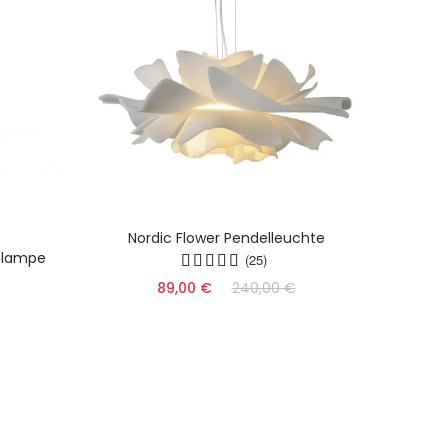
Nordic Flower Pendelleuchte
Dy
hlampe
(25)
89,00 €
240,00 €