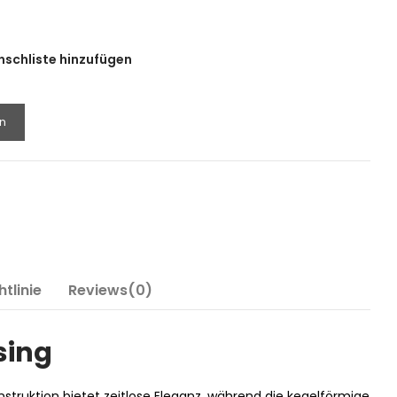
nschliste hinzufügen
n
tlinie
Reviews(0)
sing
truktion bietet zeitlose Eleganz, während die kegelförmige