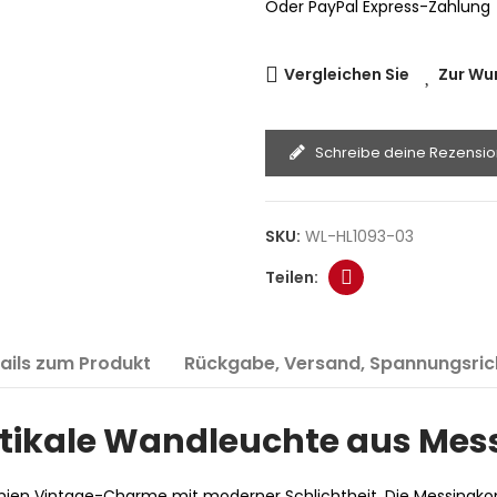
Oder PayPal Express-Zahlung
Vergleichen Sie
Zur Wu
Schreibe deine Rezensio
SKU:
WL-HL1093-03
ails zum Produkt
Rückgabe, Versand, Spannungsrich
tikale Wandleuchte aus Mes
inien Vintage-Charme mit moderner Schlichtheit. Die Messingkons