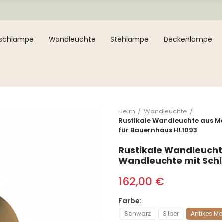
ischlampe
Wandleuchte
Stehlampe
Deckenlampe
Heim
Wandleuchte
Rustikale Wandleuchte aus M
für Bauernhaus HL1093
Rustikale Wandleucht
Wandleuchte mit Schl
162,00 €
Farbe
Schwarz
Silber
Antikes M