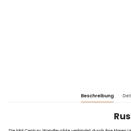
Beschreibung
Det
Rus
Die Mid Century Wandleuchte verbindet durch ihre klaren L