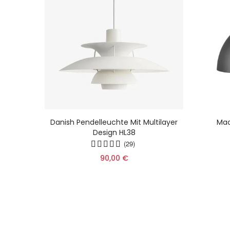
chte –
Danish Pendelleuchte Mit Multilayer
Mac
ge
Design HL38
r Die
(29)
90,00 €