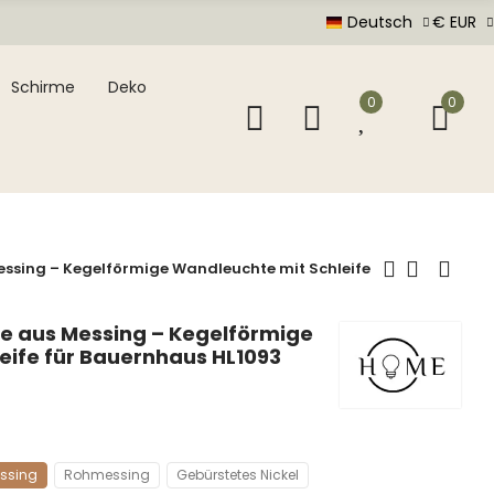
Deutsch
€ EUR
Schirme
Deko
0
0
essing – Kegelförmige Wandleuchte mit Schleife
e aus Messing – Kegelförmige
eife für Bauernhaus HL1093
essing
Rohmessing
Gebürstetes Nickel