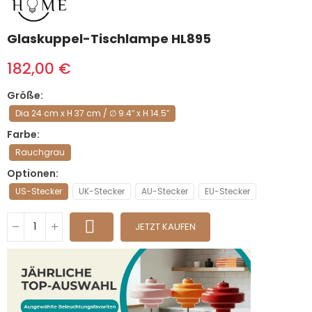
Glaskuppel-Tischlampe HL895
182,00 €
Größe
Dia 24 cm x H 37 cm / ∅ 9.4″ x H 14.5″
Farbe
Rauchgrau
Optionen
US-Stecker
UK-Stecker
AU-Stecker
EU-Stecker
JETZT KAUFEN